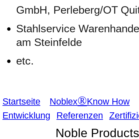
GmbH, Perle­berg/OT Qui
Stahlservice Warenhandel
am Stein­felde
etc.
®
Startseite
Noblex
Know How
Entwicklung
Referenzen
Zertifiz
Noble Products