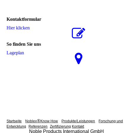
Kontaktformular
Hier klicken
So finden Sie uns
La­ge­plan
®
Startseite
Noblex
Know How
Produkte/Leistungen
Forschung und
Entwicklung
Referenzen
Zertifizierung
Kontakt
Impressum
Noble Products International GmbH